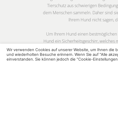
Tierschutz aus schwierigen Bedingung
dem Menschen sammeln. Daher sind sie z
Ihrem Hund nicht sagen, da
Um Ihrem Hund einen bestmöglichen und
Hund ein Sicherheitsgeschirr, welches m
Sie Ihren Hund mithilfe einer Fü
Wir verwenden Cookies auf unserer Website, um Ihnen die be
und wiederholten Besuche erinnern. Wenn Sie auf "Alle akzep
Schrec
einverstanden. Sie können jedoch die "Cookie-Einstellungen"
Aus
datenschutzrechtlichen Grün