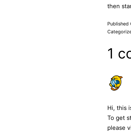
then star
Published
Categoriz
1 
Hi, this
To get s
please v