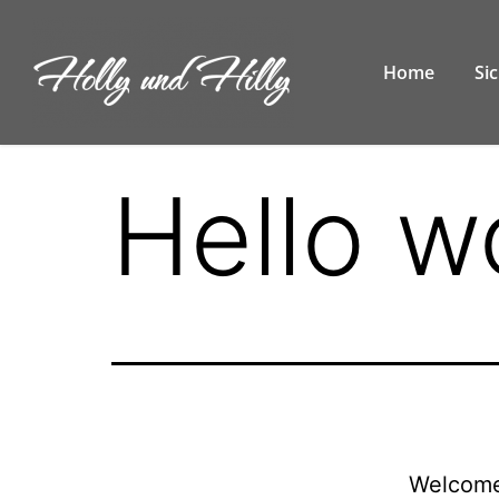
Home
Si
Hello w
Welcome 