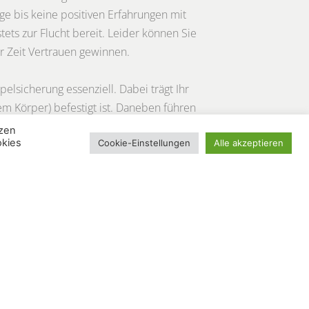
e bis keine positiven Erfahrungen mit
ts zur Flucht bereit. Leider können Sie
er Zeit Vertrauen gewinnen.
lsicherung essenziell. Dabei trägt Ihr
em Körper) befestigt ist. Daneben führen
lsweise zu einem Sturz oder einem
nzen
okies
Cookie-Einstellungen
Alle akzeptieren
laufen.
l
nicht angezeigt
werden. Klicken Sie