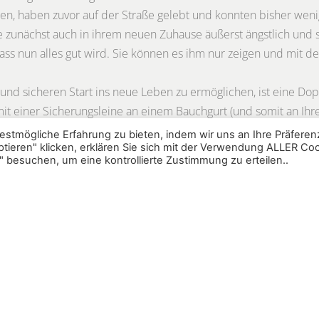
en, haben zuvor auf der Straße gelebt und konnten bisher wenig
unächst auch in ihrem neuen Zuhause äußerst ängstlich und ste
ss nun alles gut wird. Sie können es ihm nur zeigen und mit d
 sicheren Start ins neue Leben zu ermöglichen, ist eine Doppe
it einer Sicherungsleine an einem Bauchgurt (und somit an Ihr
hrleine, die an einem Halsband befestigt ist. Kommt es beispie
stmögliche Erfahrung zu bieten, indem wir uns an Ihre Präfere
tieren" klicken, erklären Sie sich mit der Verwendung ALLER Co
kmoment, ist ihr Hund am Körper gesichert und kann nicht ent
 besuchen, um eine kontrollierte Zustimmung zu erteilen..
den
kann das
Video
zur Doppelsicherung eines Hundes aktuel
hier
, um weitergeleitet zu werden.