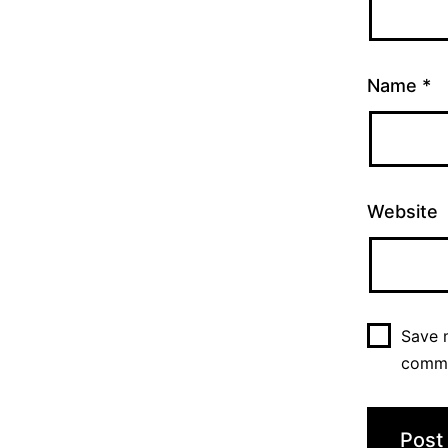
Name
*
Website
Save m
comm