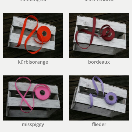
kürbisorange
bordeaux
misspiggy
flieder