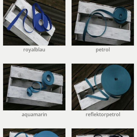
royalblau
petrol
aquamarin
reflektorpetrol