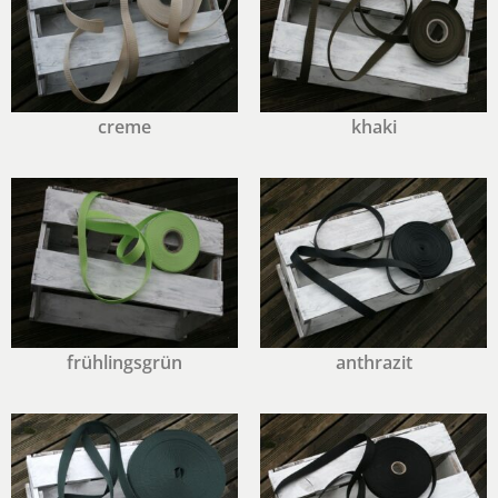
creme
khaki
frühlingsgrün
anthrazit