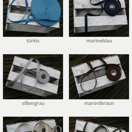
türkis
marineblau
silbergrau
maronibraun