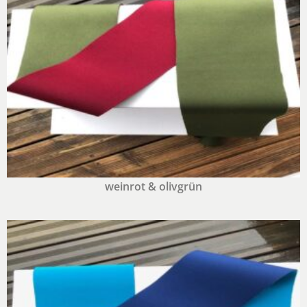
weinrot & olivgrün